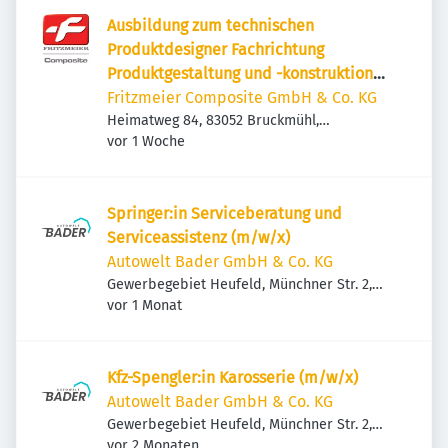
Ausbildung zum technischen
Produktdesigner Fachrichtung
Produktgestaltung und -konstruktion
(m/w/d)
Fritzmeier Composite GmbH & Co. KG
Heimatweg 84, 83052 Bruckmühl,
Veröffentlicht
:
Deutschland
vor 1 Woche
Springer:in Serviceberatung und
Serviceassistenz (m/w/x)
Autowelt Bader GmbH & Co. KG
Gewerbegebiet Heufeld, Münchner Str. 2,
Veröffentlicht
:
83052 Bruckmühl, Deutschland
vor 1 Monat
Kfz-Spengler:in Karosserie (m/w/x)
Autowelt Bader GmbH & Co. KG
Gewerbegebiet Heufeld, Münchner Str. 2,
Veröffentlicht
:
83052 Bruckmühl, Deutschland
vor 2 Monaten