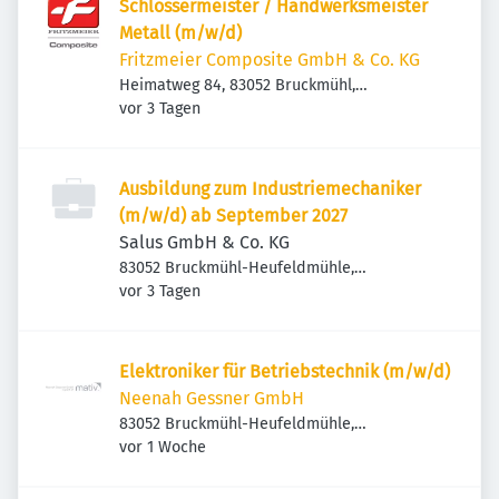
Schlossermeister / Handwerksmeister
Metall (m/w/d)
Fritzmeier Composite GmbH & Co. KG
Heimatweg 84, 83052 Bruckmühl,
Veröffentlicht
:
Deutschland
vor 3 Tagen
Ausbildung zum Industriemechaniker
(m/w/d) ab September 2027
Salus GmbH & Co. KG
83052 Bruckmühl-Heufeldmühle,
Veröffentlicht
:
Deutschland
vor 3 Tagen
Elektroniker für Betriebstechnik (m/w/d)
Neenah Gessner GmbH
83052 Bruckmühl-Heufeldmühle,
Veröffentlicht
:
Deutschland
vor 1 Woche