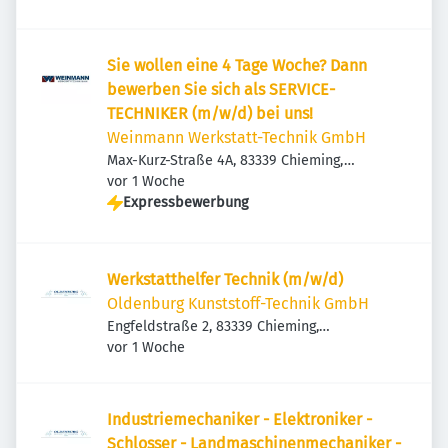
Sie wollen eine 4 Tage Woche? Dann
bewerben Sie sich als SERVICE-
TECHNIKER (m/w/d) bei uns!
Weinmann Werkstatt-Technik GmbH
Max-Kurz-Straße 4A, 83339 Chieming,
Veröffentlicht
:
Deutschland
vor 1 Woche
Expressbewerbung
Werkstatthelfer Technik (m/w/d)
Oldenburg Kunststoff-Technik GmbH
Engfeldstraße 2, 83339 Chieming,
Veröffentlicht
:
Deutschland
vor 1 Woche
Industriemechaniker - Elektroniker -
Schlosser - Landmaschinenmechaniker -