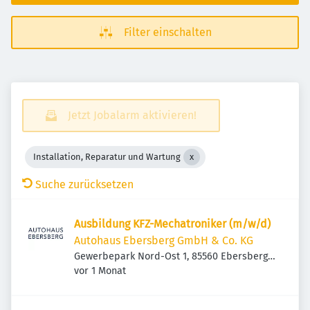
Filter einschalten
Jetzt Jobalarm aktivieren!
Installation, Reparatur und Wartung
Suche zurücksetzen
Ausbildung KFZ-Mechatroniker (m/w/d)
Autohaus Ebersberg GmbH & Co. KG
Gewerbepark Nord-Ost 1, 85560 Ebersberg,
Veröffentlicht
:
Deutschland
vor 1 Monat