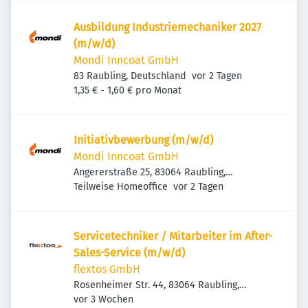
Ausbildung Industriemechaniker 2027
(m/w/d)
Mondi Inncoat GmbH
Veröffentlicht
:
83 Raubling, Deutschland
vor 2 Tagen
1,35 € - 1,60 € pro Monat
Initiativbewerbung (m/w/d)
Mondi Inncoat GmbH
Angererstraße 25, 83064 Raubling,
Veröffentlicht
:
Deutschland
Teilweise Homeoffice
vor 2 Tagen
Servicetechniker / Mitarbeiter im After-
Sales-Service (m/w/d)
flextos GmbH
Rosenheimer Str. 44, 83064 Raubling,
Veröffentlicht
:
Deutschland
vor 3 Wochen