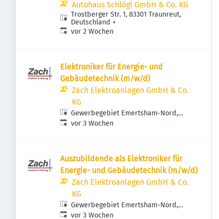
Autohaus Schlögl GmbH & Co. KG
Trostberger Str. 1, 83301 Traunreut,
Deutschland
+
Veröffentlicht
:
vor 2 Wochen
Elektroniker für Energie- und
Gebäudetechnik (m/w/d)
Zach Elektroanlagen GmbH & Co.
KG
Gewerbegebiet Emertsham-Nord,
Veröffentlicht
:
Kolpingweg 2, 83342 Tacherting,
vor 3 Wochen
Deutschland
Auszubildende als Elektroniker für
Energie- und Gebäudetechnik (m/w/d)
Zach Elektroanlagen GmbH & Co.
KG
Gewerbegebiet Emertsham-Nord,
Veröffentlicht
:
Kolpingweg 2, 83342 Tacherting,
vor 3 Wochen