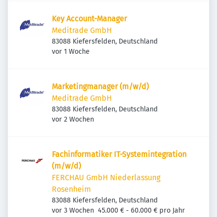
Key Account-Manager
Meditrade GmbH
83088 Kiefersfelden, Deutschland
Veröffentlicht
:
vor 1 Woche
Marketingmanager (m/w/d)
Meditrade GmbH
83088 Kiefersfelden, Deutschland
Veröffentlicht
:
vor 2 Wochen
Fach­in­for­ma­tiker IT-Syste­m­in­te­gra­tion
(m/w/d)
FERCHAU GmbH Niederlassung
Rosenheim
83088 Kiefersfelden, Deutschland
Veröffentlicht
:
vor 3 Wochen
45.000 € - 60.000 € pro Jahr