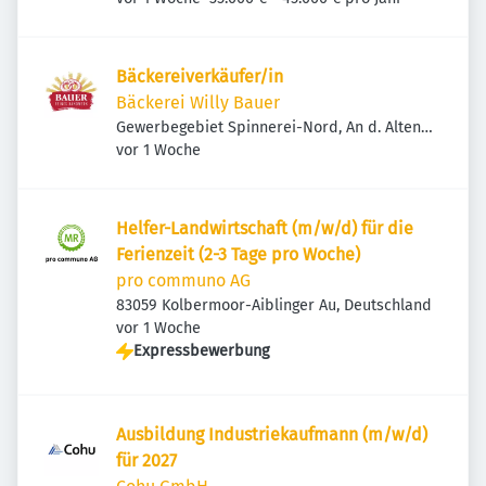
Bäckereiverkäufer/in
Bäckerei Willy Bauer
Gewerbegebiet Spinnerei-Nord, An d. Alten
Veröffentlicht
:
Spinnerei 4, 83059 Kolbermoor, Deutschland
vor 1 Woche
Helfer-Landwirtschaft (m/w/d) für die
Ferienzeit (2-3 Tage pro Woche)
pro communo AG
83059 Kolbermoor-Aiblinger Au, Deutschland
Veröffentlicht
:
vor 1 Woche
Expressbewerbung
Ausbildung Industriekaufmann (m/w/d)
für 2027