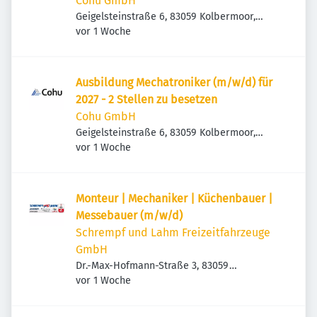
Cohu GmbH
Geigelsteinstraße 6, 83059 Kolbermoor,
Veröffentlicht
:
Deutschland
vor 1 Woche
Ausbildung Mechatroniker (m/w/d) für
2027 - 2 Stellen zu besetzen
Cohu GmbH
Geigelsteinstraße 6, 83059 Kolbermoor,
Veröffentlicht
:
Deutschland
vor 1 Woche
Monteur | Mechaniker | Küchenbauer |
Messebauer (m/w/d)
Schrempf und Lahm Freizeitfahrzeuge
GmbH
Dr.-Max-Hofmann-Straße 3, 83059
Veröffentlicht
:
Kolbermoor, Deutschland
vor 1 Woche