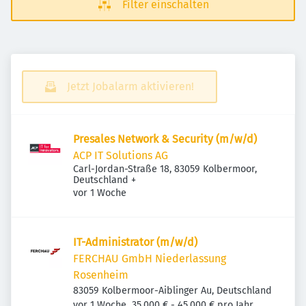
Filter einschalten
Jetzt Jobalarm aktivieren!
Presales Network & Security (m/w/d)
ACP IT Solutions AG
Carl-Jordan-Straße 18, 83059 Kolbermoor,
Deutschland
+
Veröffentlicht
:
vor 1 Woche
IT-Admi­nis­trator (m/w/d)
FERCHAU GmbH Niederlassung
Rosenheim
83059 Kolbermoor-Aiblinger Au, Deutschland
Veröffentlicht
:
vor 1 Woche
35.000 € - 45.000 € pro Jahr