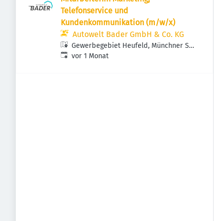
Telefonservice und
Kundenkommunikation (m/w/x)
Autowelt Bader GmbH & Co. KG
Gewerbegebiet Heufeld, Münchner Str.
Veröffentlicht
:
2, 83052 Bruckmühl, Deutschland
vor 1 Monat