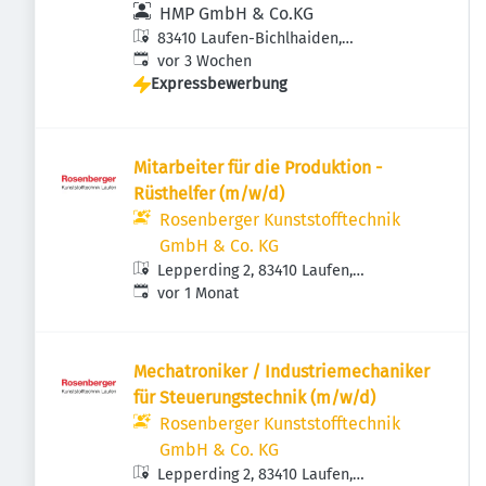
HMP GmbH & Co.KG
83410 Laufen-Bichlhaiden,
Veröffentlicht
:
Deutschland
vor 3 Wochen
Expressbewerbung
Mitarbeiter für die Produktion -
Rüsthelfer (m/w/d)
Rosenberger Kunststofftechnik
GmbH & Co. KG
Lepperding 2, 83410 Laufen,
Veröffentlicht
:
Deutschland
vor 1 Monat
Mechatroniker / Industriemechaniker
für Steuerungstechnik (m/w/d)
Rosenberger Kunststofftechnik
GmbH & Co. KG
Lepperding 2, 83410 Laufen,