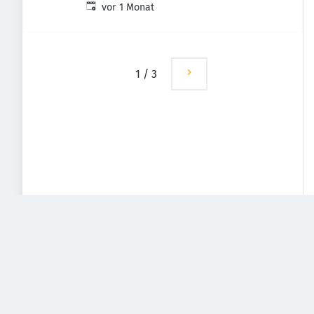
Veröffentlicht
:
Deutschland
vor 1 Monat
1
/
3