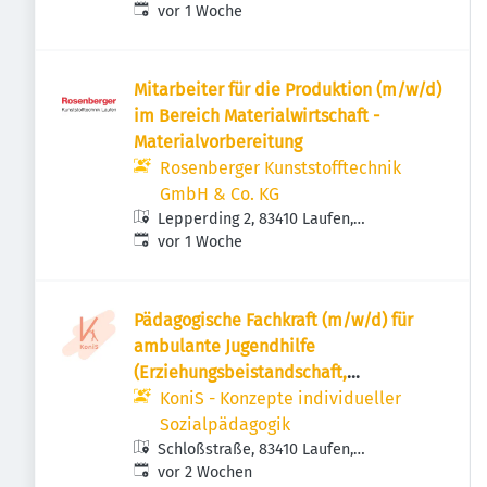
Veröffentlicht
:
Deutschland
vor 1 Woche
Mitarbeiter für die Produktion (m/w/d)
im Bereich Materialwirtschaft -
Materialvorbereitung
Rosenberger Kunststofftechnik
GmbH & Co. KG
Lepperding 2, 83410 Laufen,
Veröffentlicht
:
Deutschland
vor 1 Woche
Pädagogische Fachkraft (m/w/d) für
ambulante Jugendhilfe
(Erziehungsbeistandschaft,
Sozialpädagogische Familienhilfe…) in
KoniS - Konzepte individueller
Teilzeit in Laufen
Sozialpädagogik
Schloßstraße, 83410 Laufen,
Veröffentlicht
:
Deutschland
vor 2 Wochen