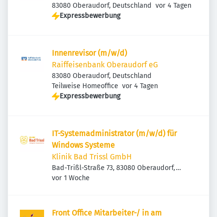
Veröffentlicht
:
83080 Oberaudorf, Deutschland
vor 4 Tagen
Expressbewerbung
Innenrevisor (m/w/d)
Raiffeisenbank Oberaudorf eG
83080 Oberaudorf, Deutschland
Veröffentlicht
:
Teilweise Homeoffice
vor 4 Tagen
Expressbewerbung
IT-Systemadministrator (m/w/d) für
Windows Systeme
Klinik Bad Trissl GmbH
Bad-Trißl-Straße 73, 83080 Oberaudorf,
Veröffentlicht
:
Deutschland
vor 1 Woche
Front Office Mitarbeiter-/ in am