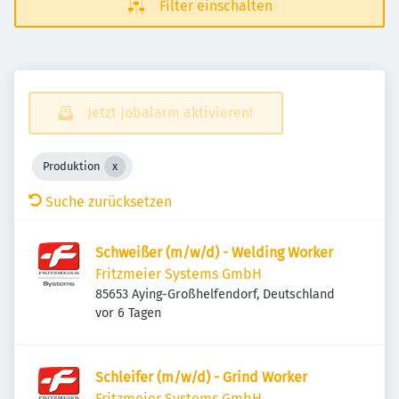
Filter einschalten
Jetzt Jobalarm aktivieren!
Produktion
Suche zurücksetzen
Schweißer (m/w/d) - Welding Worker
Fritzmeier Systems GmbH
85653 Aying-Großhelfendorf, Deutschland
Veröffentlicht
:
vor 6 Tagen
Schleifer (m/w/d) - Grind Worker
Fritzmeier Systems GmbH