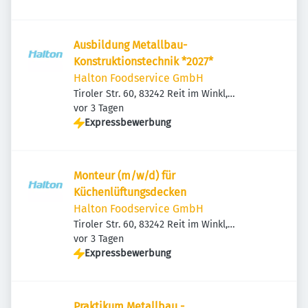
Ausbildung Metallbau-
Konstruktionstechnik *2027*
Halton Foodservice GmbH
Tiroler Str. 60, 83242 Reit im Winkl,
Veröffentlicht
:
Deutschland
vor 3 Tagen
Expressbewerbung
Monteur (m/w/d) für
Küchenlüftungsdecken
Halton Foodservice GmbH
Tiroler Str. 60, 83242 Reit im Winkl,
Veröffentlicht
:
Deutschland
vor 3 Tagen
Expressbewerbung
Praktikum Metallbau -