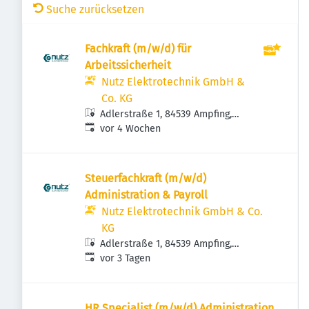
Suche zurücksetzen
Fachkraft (m/w/d) für
Arbeitssicherheit
Nutz Elektrotechnik GmbH &
Co. KG
Adlerstraße 1, 84539 Ampfing,
Veröffentlicht
:
Deutschland
vor 4 Wochen
Steuerfachkraft (m/w/d)
Administration & Payroll
Nutz Elektrotechnik GmbH & Co.
KG
Adlerstraße 1, 84539 Ampfing,
Veröffentlicht
:
Deutschland
vor 3 Tagen
HR Specialist (m/w/d) Administration