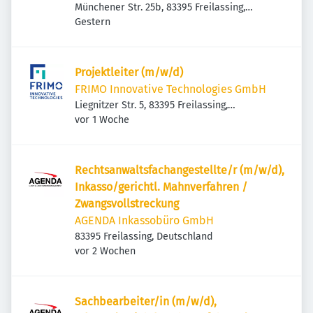
Münchener Str. 25b, 83395 Freilassing,
Veröffentlicht
:
Deutschland
Gestern
Projektleiter (m/w/d)
FRIMO Innovative Technologies GmbH
Liegnitzer Str. 5, 83395 Freilassing,
Veröffentlicht
:
Deutschland
vor 1 Woche
Rechtsanwaltsfachangestellte/r (m/w/d),
Inkasso/gerichtl. Mahnverfahren /
Zwangsvollstreckung
AGENDA Inkassobüro GmbH
83395 Freilassing, Deutschland
Veröffentlicht
:
vor 2 Wochen
Sachbearbeiter/in (m/w/d),