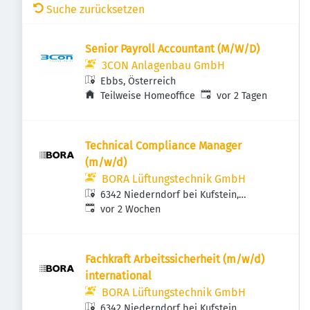
Suche zurücksetzen
Senior Payroll Accountant (M/W/D)
3CON Anlagenbau GmbH
Ebbs, Österreich
Veröffentlicht
:
Teilweise Homeoffice
vor 2 Tagen
Technical Compliance Manager
(m/w/d)
BORA Lüftungstechnik GmbH
6342 Niederndorf bei Kufstein,
Veröffentlicht
:
Österreich
vor 2 Wochen
Fachkraft Arbeitssicherheit (m/w/d)
international
BORA Lüftungstechnik GmbH
6342 Niederndorf bei Kufstein,