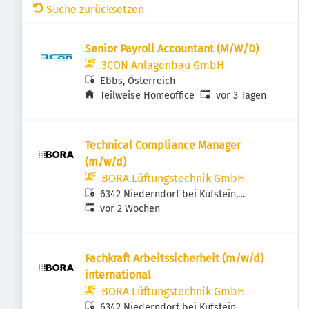
Suche zurücksetzen
Senior Payroll Accountant (M/W/D)
3CON Anlagenbau GmbH
Ebbs, Österreich
Veröffentlicht
:
Teilweise Homeoffice
vor 3 Tagen
Technical Compliance Manager
(m/w/d)
BORA Lüftungstechnik GmbH
6342 Niederndorf bei Kufstein,
Veröffentlicht
:
Österreich
vor 2 Wochen
Fachkraft Arbeitssicherheit (m/w/d)
international
BORA Lüftungstechnik GmbH
6342 Niederndorf bei Kufstein,