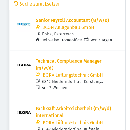
Suche zurücksetzen
Senior Payroll Accountant (M/W/D)
3CON Anlagenbau GmbH
Ebbs, Österreich
Veröffentlicht
:
Teilweise Homeoffice
vor 3 Tagen
Technical Compliance Manager
(m/w/d)
BORA Lüftungstechnik GmbH
6342 Niederndorf bei Kufstein,
Veröffentlicht
:
Österreich
vor 2 Wochen
Fachkraft Arbeitssicherheit (m/w/d)
international
BORA Lüftungstechnik GmbH
6342 Niederndorf bei Kufstein,