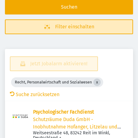
Suchen
Filter einschalten
Jetzt Jobalarm aktivieren!
Recht, Personalwirtschaft und Sozialwesen
Suche zurücksetzen
Psychologischer Fachdienst
Schutzräume Duda GmbH -
Inobhutnahme Hofanger, Litzelau und
Weitseestraße 48, 83242 Reit im Winkl,
Forsthaus
Deutschland
+