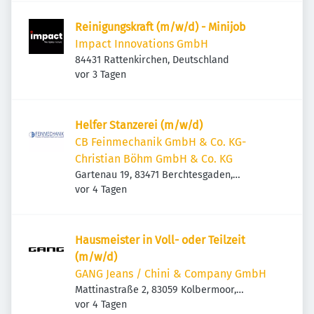
Reinigungskraft (m/w/d) - Minijob
Impact Innovations GmbH
84431 Rattenkirchen, Deutschland
Veröffentlicht
:
vor 3 Tagen
Helfer Stanzerei (m/w/d)
CB Feinmechanik GmbH & Co. KG-
Christian Böhm GmbH & Co. KG
Gartenau 19, 83471 Berchtesgaden,
Veröffentlicht
:
Deutschland
vor 4 Tagen
Hausmeister in Voll- oder Teilzeit
(m/w/d)
GANG Jeans / Chini & Company GmbH
Mattinastraße 2, 83059 Kolbermoor,
Veröffentlicht
:
Deutschland
vor 4 Tagen