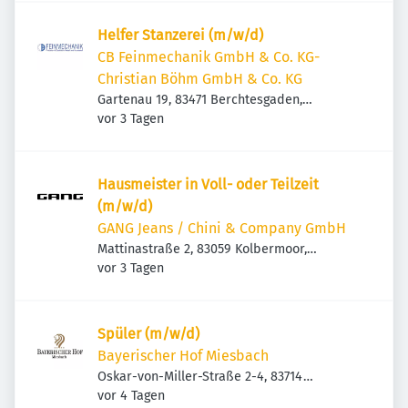
Helfer Stanzerei (m/w/d)
CB Feinmechanik GmbH & Co. KG-
Christian Böhm GmbH & Co. KG
Gartenau 19, 83471 Berchtesgaden,
Veröffentlicht
:
Deutschland
vor 3 Tagen
Hausmeister in Voll- oder Teilzeit
(m/w/d)
GANG Jeans / Chini & Company GmbH
Mattinastraße 2, 83059 Kolbermoor,
Veröffentlicht
:
Deutschland
vor 3 Tagen
Spüler (m/w/d)
Bayerischer Hof Miesbach
Oskar-von-Miller-Straße 2-4, 83714
Veröffentlicht
:
Miesbach, Deutschland
vor 4 Tagen