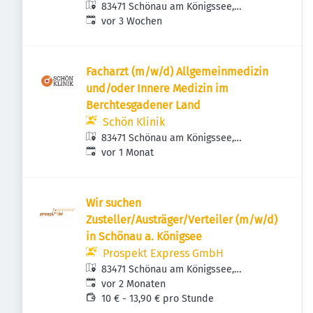
83471 Schönau am Königssee,
Veröffentlicht
:
Deutschland
vor 3 Wochen
Facharzt (m/w/d) Allgemeinmedizin
und/oder Innere Medizin im
Berchtesgadener Land
Schön Klinik
83471 Schönau am Königssee,
Veröffentlicht
:
Deutschland
vor 1 Monat
Wir suchen
Zusteller/Austräger/Verteiler (m/w/d)
in Schönau a. Königsee
Prospekt Express GmbH
83471 Schönau am Königssee,
Veröffentlicht
:
Deutschland
vor 2 Monaten
10 € - 13,90 € pro Stunde