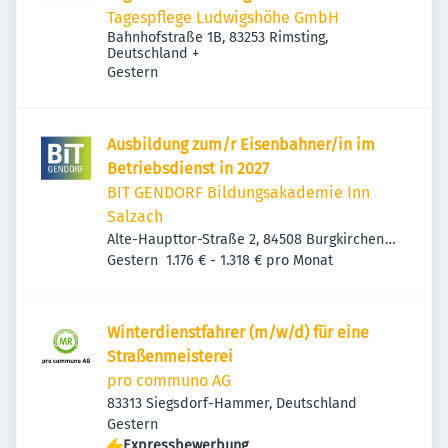
Tagespflege Ludwigshöhe GmbH
Bahnhofstraße 1B, 83253 Rimsting,
Deutschland
+
Veröffentlicht
:
Gestern
Ausbildung zum/r Eisenbahner/in im
Betriebsdienst in 2027
BIT GENDORF Bildungsakademie Inn
Salzach
Alte-Haupttor-Straße 2, 84508 Burgkirchen
Veröffentlicht
:
an der Alz, Deutschland
Gestern
1.176 € - 1.318 € pro Monat
Winterdienstfahrer (m/w/d) für eine
Straßenmeisterei
pro communo AG
83313 Siegsdorf-Hammer, Deutschland
Veröffentlicht
:
Gestern
Expressbewerbung