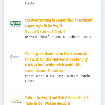
Veröffentlicht
:
Heute
Stellvertretung in Lagerbüro / Fachkraft
Lagerlogistik (m/w/d)
Byodo Naturkost GmbH
Veröffentlicht
:
84453 Mühldorf am Inn, Deutschland
Heute
Pflichtpraktikanten im Praxissemester
(m/w/d) für die Nahverkehrsplanung
(ÖPNV) im Fachbereich Mobilität
Landratsamt Traunstein
Papst-Benedikt-XVI-Platz, 83278 Traunstein,
Veröffentlicht
:
Deutschland
Heute
Fahrer (m/w/d) auf 520 €-Basis für 2-3
Tage in der Woche gesucht