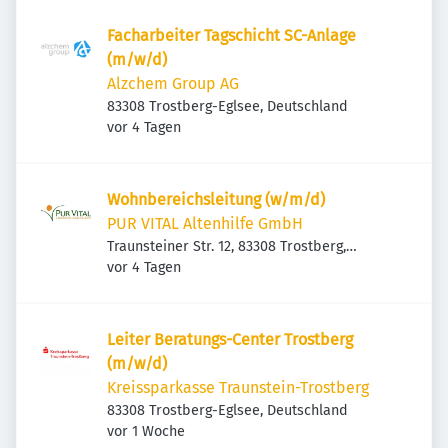
Facharbeiter Tagschicht SC-Anlage
(m/w/d)
Alzchem Group AG
83308 Trostberg-Eglsee, Deutschland
Veröffentlicht
:
vor 4 Tagen
Wohnbereichsleitung (w/m/d)
PUR VITAL Altenhilfe GmbH
Traunsteiner Str. 12, 83308 Trostberg,
Veröffentlicht
:
Deutschland
vor 4 Tagen
Leiter Beratungs-Center Trostberg
(m/w/d)
Kreissparkasse Traunstein-Trostberg
83308 Trostberg-Eglsee, Deutschland
Veröffentlicht
:
vor 1 Woche