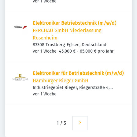
Veröffentlicht
:
83308 Trostberg, Deutschland
vor 1 Woche
Elek­tro­niker Betriebs­technik (m/w/d)
FERCHAU GmbH Niederlassung
Rosenheim
83308 Trostberg-Eglsee, Deutschland
Veröffentlicht
:
vor 1 Woche
45.000 € - 65.000 € pro Jahr
Elektroniker für Betriebstechnik (m/w/d)
Hamburger Rieger GmbH
Industriegebiet Rieger, Riegerstraße 4,
Veröffentlicht
:
83308 Trostberg, Deutschland
vor 1 Woche
1
/
5