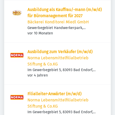
Ausbildung als Kauffrau/-mann (m/w/d)
für Büromanagement für 2027
Bäckerei Konditorei Miedl GmbH
Gewerbegebiet Handwerkerpark,
Veröffentlicht
:
Handwerkerpark 1, 83093 Bad Endorf,
vor 10 Monaten
Deutschland
Ausbildung zum Verkäufer (m/w/d)
Norma Lebensmittelfilialbetrieb
Stiftung & Co.KG
Im Gewerbegebiet 5, 83093 Bad Endorf,
Veröffentlicht
:
Deutschland
vor 4 Jahren
Filialleiter-Anwärter (m/w/d)
Norma Lebensmittelfilialbetrieb
Stiftung & Co.KG
Im Gewerbegebiet 5, 83093 Bad Endorf,