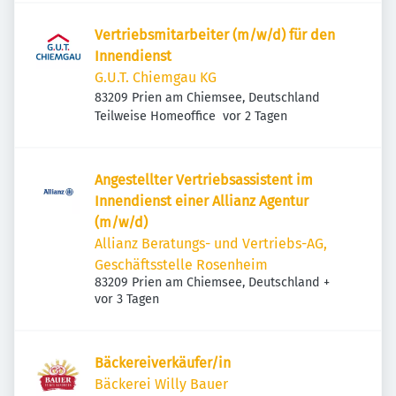
Vertriebsmitarbeiter (m/w/d) für den
Innendienst
G.U.T. Chiemgau KG
83209 Prien am Chiemsee, Deutschland
Veröffentlicht
:
Teilweise Homeoffice
vor 2 Tagen
Angestellter Vertriebsassistent im
Innendienst einer Allianz Agentur
(m/w/d)
Allianz Beratungs- und Vertriebs-AG,
Geschäftsstelle Rosenheim
83209 Prien am Chiemsee, Deutschland
+
Veröffentlicht
:
vor 3 Tagen
Bäckereiverkäufer/in
Bäckerei Willy Bauer