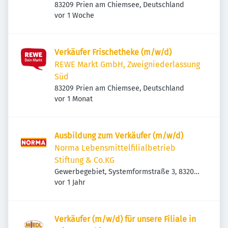
83209 Prien am Chiemsee, Deutschland
Veröffentlicht
:
vor 1 Woche
Verkäufer Frischetheke (m/w/d)
REWE Markt GmbH, Zweigniederlassung
Süd
83209 Prien am Chiemsee, Deutschland
Veröffentlicht
:
vor 1 Monat
Ausbildung zum Verkäufer (m/w/d)
Norma Lebensmittelfilialbetrieb
Stiftung & Co.KG
Gewerbegebiet, Systemformstraße 3, 83209
Veröffentlicht
:
Prien am Chiemsee, Deutschland
vor 1 Jahr
Verkäufer (m/w/d) für unsere Filiale in