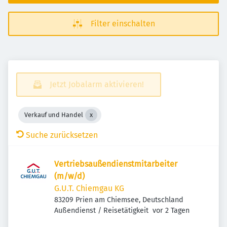
Filter einschalten
Jetzt Jobalarm aktivieren!
Verkauf und Handel
Suche zurücksetzen
Vertriebsaußendienstmitarbeiter
(m/w/d)
G.U.T. Chiemgau KG
83209 Prien am Chiemsee, Deutschland
Veröffentlicht
:
Außendienst / Reisetätigkeit
vor 2 Tagen