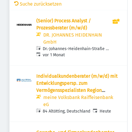
Suche zurücksetzen
(Senior) Process Analyst /
Prozessberater (m/w/d)
DR. JOHANNES HEIDENHAIN
GmbH
Dr.-Johannes-Heidenhain-Straße 5,
Veröffentlicht
:
83301 Traunreut, Deutschland
vor 1 Monat
Individualkundenberater (m/w/d) mit
Entwicklungspersp. zum
Vermögensspezialisten Region
Altötting
meine Volksbank Raiffeisenbank
eG
Veröffentlicht
:
84 Altötting, Deutschland
Heute