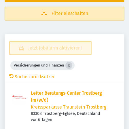
Filter einschalten
Jetzt Jobalarm aktivieren!
Versicherungen und Finanzen
Suche zurücksetzen
Leiter Beratungs-Center Trostberg
(m/w/d)
Kreissparkasse Traunstein-Trostberg
83308 Trostberg-Eglsee, Deutschland
Veröffentlicht
:
vor 6 Tagen