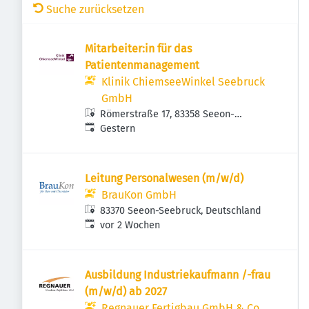
Suche zurücksetzen
Mitarbeiter:in für das
Patientenmanagement
Klinik ChiemseeWinkel Seebruck
GmbH
Römerstraße 17, 83358 Seeon-
Veröffentlicht
:
Seebruck, Deutschland
Gestern
Leitung Personalwesen (m/w/d)
BrauKon GmbH
83370 Seeon-Seebruck, Deutschland
Veröffentlicht
:
vor 2 Wochen
Ausbildung Industriekaufmann /-frau
(m/w/d) ab 2027
Regnauer Fertigbau GmbH & Co.