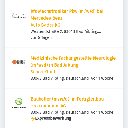
Kfz-Mechatroniker Pkw (m/w/d) bei
Mercedes-Benz
Auto Bader KG
Westendstraße 2, 83043 Bad Aibling,
Veröffentlicht
:
Deutschland
vor 6 Tagen
Medizinische Fachangestellte Neurologie
(m/w/d) in Bad Aibling
Schön Klinik
Veröffentlicht
:
83043 Bad Aibling, Deutschland
vor 1 Woche
Bauhelfer (m/w/d) im Fertigteilbau
pro communo AG
Veröffentlicht
:
83043 Bad Aibling, Deutschland
vor 1 Woche
Expressbewerbung