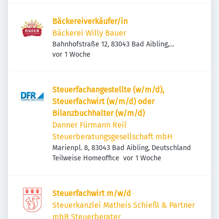
Bäckereiverkäufer/in
Bäckerei Willy Bauer
Bahnhofstraße 12, 83043 Bad Aibling,
Veröffentlicht
:
Deutschland
vor 1 Woche
Steuerfachangestellte (w/m/d),
Steuerfachwirt (w/m/d) oder
Bilanzbuchhalter (w/m/d)
Danner Fürmann Reil
Steuerberatungsgesellschaft mbH
Marienpl. 8, 83043 Bad Aibling, Deutschland
Veröffentlicht
:
Teilweise Homeoffice
vor 1 Woche
Steuerfachwirt m/w/d
Steuerkanzlei Matheis Schießl & Partner
mbB Steuerberater