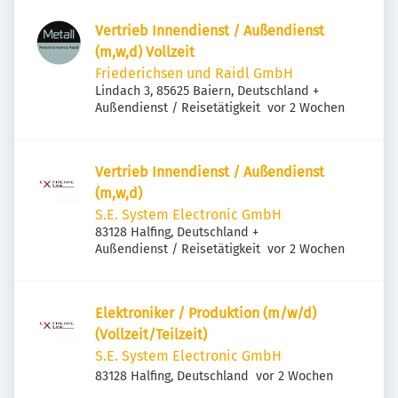
Vertrieb Innendienst / Außendienst
(m,w,d) Vollzeit
Friederichsen und Raidl GmbH
Lindach 3, 85625 Baiern, Deutschland
+
Veröffentlicht
:
Außendienst / Reisetätigkeit
vor 2 Wochen
Vertrieb Innendienst / Außendienst
(m,w,d)
S.E. System Electronic GmbH
83128 Halfing, Deutschland
+
Veröffentlicht
:
Außendienst / Reisetätigkeit
vor 2 Wochen
Elektroniker / Produktion (m/w/d)
(Vollzeit/Teilzeit)
S.E. System Electronic GmbH
Veröffentlicht
:
83128 Halfing, Deutschland
vor 2 Wochen