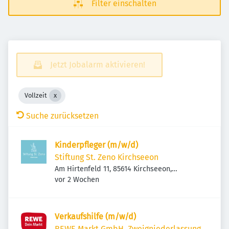
Filter einschalten
Jetzt Jobalarm aktivieren!
Vollzeit
Suche zurücksetzen
Kinderpfleger (m/w/d)
Stiftung St. Zeno Kirchseeon
Am Hirtenfeld 11, 85614 Kirchseeon,
Veröffentlicht
:
Deutschland
vor 2 Wochen
Verkaufshilfe (m/w/d)
REWE Markt GmbH, Zweigniederlassung