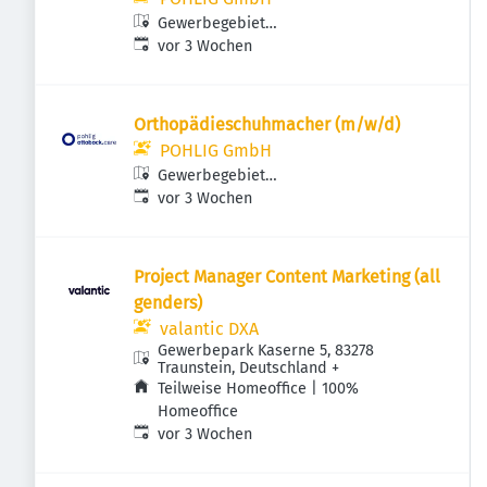
Gewerbegebiet
Veröffentlicht
:
Perlach/Bayerwaldstraße,
vor 3 Wochen
Bayerwaldstraße 11, 81737 München,
Deutschland
Orthopädieschuhmacher (m/w/d)
POHLIG GmbH
Gewerbegebiet
Veröffentlicht
:
Perlach/Bayerwaldstraße,
vor 3 Wochen
Bayerwaldstraße 11, 81737 München,
Deutschland
Project Manager Content Marketing (all
genders)
valantic DXA
Gewerbepark Kaserne 5, 83278
Traunstein, Deutschland
+
Teilweise Homeoffice | 100%
Homeoffice
Veröffentlicht
:
vor 3 Wochen