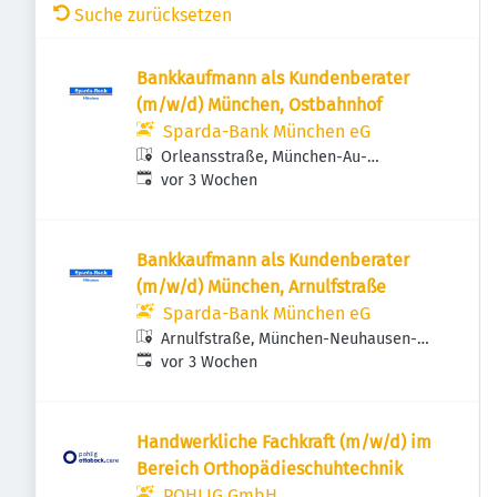
Suche zurücksetzen
Bankkaufmann als Kundenberater
(m/w/d) München, Ostbahnhof
Sparda-Bank München eG
Orleansstraße, München-Au-
Veröffentlicht
:
Haidhausen, Deutschland
vor 3 Wochen
Bankkaufmann als Kundenberater
(m/w/d) München, Arnulfstraße
Sparda-Bank München eG
Arnulfstraße, München-Neuhausen-
Veröffentlicht
:
Nymphenburg, Deutschland
vor 3 Wochen
Handwerkliche Fachkraft (m/w/d) im
Bereich Orthopädieschuhtechnik
POHLIG GmbH