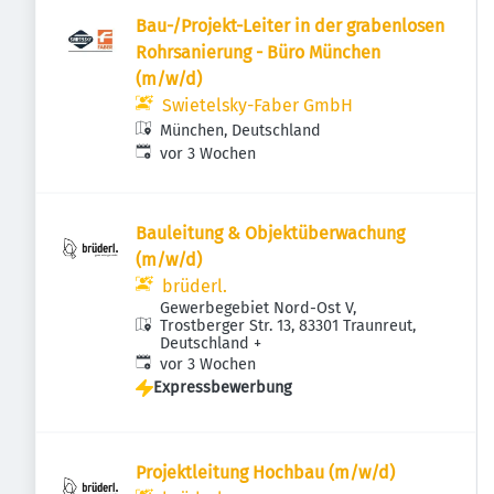
Bau-/Projekt-Leiter in der grabenlosen
Rohrsanierung - Büro München
(m/w/d)
Swietelsky-Faber GmbH
München, Deutschland
Veröffentlicht
:
vor 3 Wochen
Bauleitung & Objektüberwachung
(m/w/d)
brüderl.
Gewerbegebiet Nord-Ost V,
Trostberger Str. 13, 83301 Traunreut,
Deutschland
+
Veröffentlicht
:
vor 3 Wochen
Expressbewerbung
Projektleitung Hochbau (m/w/d)