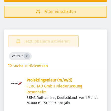
Filter einschalten
Jetzt Jobalarm aktivieren!
Vollzeit
Suche zurücksetzen
Projek­t­in­ge­nieur (m/w/d)
FERCHAU GmbH Niederlassung
Rosenheim
Veröffentlicht
:
83543 Rott am Inn, Deutschland
vor 1 Monat
50.000 € - 70.000 € pro Jahr