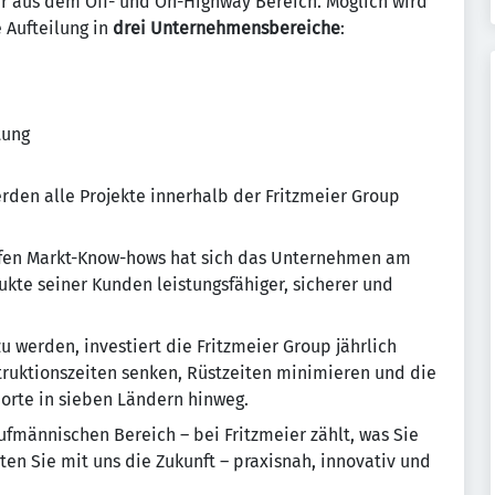
er aus dem Off- und On-Highway­ Bereich. Möglich wird
 Aufteilung in
drei Unternehmensbereiche
:
tung
den alle Projekte innerhalb der Fritzmeier Group
iefen Markt-Know-hows hat sich das Unternehmen am
dukte seiner Kunden leistungsfähiger, sicherer und
werden, investiert die Fritzmeier Group jährlich
truktionszeiten senken, Rüstzeiten minimieren und die
dorte in sieben Ländern hinweg.
fmännischen Bereich – bei Fritzmeier zählt, was Sie
ten Sie mit uns die Zukunft – praxisnah, innovativ und