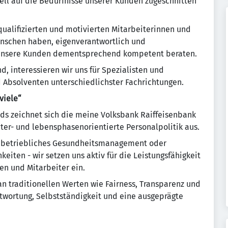
ell auf die Bedürfnisse unserer Kunden zugeschnitten
 qualifizierten und motivierten Mitarbeiterinnen und
nschen haben, eigenverantwortlich und
unsere Kunden dementsprechend kompetent beraten.
nd, interessieren wir uns für Spezialisten und
d Absolventen unterschiedlichster Fachrichtungen.
viele“
nds zeichnet sich die meine Volksbank Raiffeisenbank
er- und lebensphasenorientierte Personalpolitik aus.
in betriebliches Gesundheitsmanagement oder
eiten - wir setzen uns aktiv für die Leistungsfähigkeit
n und Mitarbeiter ein.
n traditionellen Werten wie Fairness, Transparenz und
ntwortung, Selbstständigkeit und eine ausgeprägte