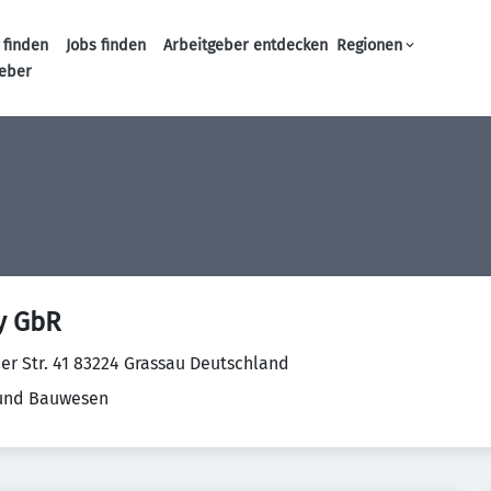
 finden
Jobs finden
Arbeitgeber entdecken
Regionen
Haupt-Navigation
geber
y GbR
r Str. 41 83224 Grassau Deutschland
 und Bauwesen