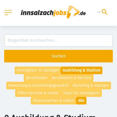
Suchen
Arbeitgeber im Spotlight
Ausbildung & Studium
Berufsbilder
Berufsleben & Karriere
Bewerbung & Vorstellungsgespräch
Marketing & Anzeigen
Office-Sprüche & Humor
Tipps für Arbeitgeber
Wissenswertes & Fakten
Alle