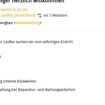
iger herzlich willkommen
on GmbH & Co. KG
Veröffentlicht
:
0 Laufen, Deutschland
vor 3 Monaten
Bergbau
+
Festanstellung
+
i Laufen suchen wir zum sofortigen Eintritt
)
g unseres Kieswerkes
altung bei Reparatur- und Wartungsarbeiten