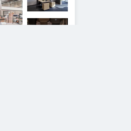
12
iesem Service zustimmen.
YouTube Video