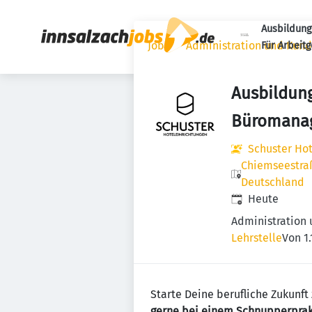
Ausbildung
Jobs
Administration und Kun
Für Arbeit
Ausbildung
Büromana
Schuster Ho
Chiemseestra
Deutschland
Veröffentlicht
:
Heute
Administration
Lehrstelle
Von 1
Starte Deine berufliche Zukunf
gerne bei einem Schnupperprak