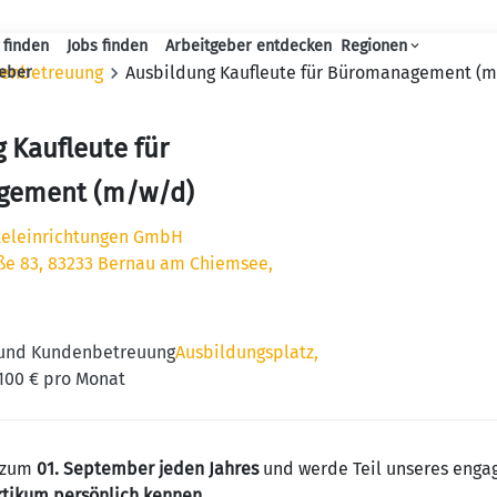
 finden
Jobs finden
Arbeitgeber entdecken
Regionen
Haupt-Navigation
denbetreuung
Ausbildung Kaufleute für Büromanagement (
geber
 Kaufleute für
gement (m/w/d)
teleinrichtungen GmbH
ße 83, 83233 Bernau am Chiemsee,
 und Kundenbetreuung
Ausbildungsplatz,
.100 € pro Monat
t zum
01. September jeden Jahres
und werde Teil unseres enga
tikum persönlich kennen.