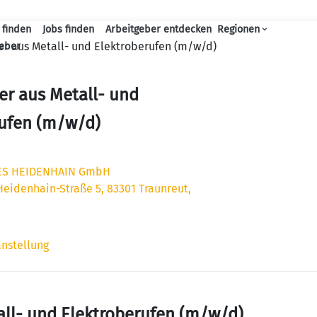
 finden
Jobs finden
Arbeitgeber entdecken
Regionen
Haupt-Navigation
er aus Metall- und Elektroberufen (m/w/d)
geber
er aus Metall- und
rufen (m/w/d)
ES HEIDENHAIN GmbH
Heidenhain-Straße 5, 83301 Traunreut,
anstellung
all- und Elektroberufen (m/w/d)