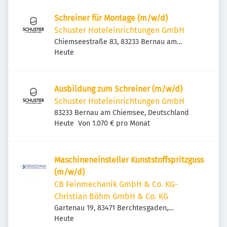
Schreiner für Montage (m/w/d)
Schuster Hoteleinrichtungen GmbH
Chiemseestraße 83, 83233 Bernau am
Veröffentlicht
:
Chiemsee, Deutschland
Heute
Ausbildung zum Schreiner (m/w/d)
Schuster Hoteleinrichtungen GmbH
83233 Bernau am Chiemsee, Deutschland
Veröffentlicht
:
Heute
Von 1.070 € pro Monat
Maschineneinsteller Kunststoffspritzguss
(m/w/d)
CB Feinmechanik GmbH & Co. KG-
Christian Böhm GmbH & Co. KG
Gartenau 19, 83471 Berchtesgaden,
Veröffentlicht
:
Deutschland
Heute