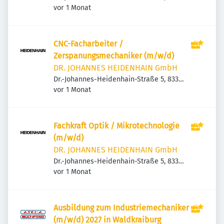
Veröffentlicht
:
Traunreut, Deutschland
vor 1 Monat
CNC-Facharbeiter /
Zerspanungsmechaniker (m/w/d)
DR. JOHANNES HEIDENHAIN GmbH
Dr.-Johannes-Heidenhain-Straße 5, 83301
Veröffentlicht
:
Traunreut, Deutschland
vor 1 Monat
Fachkraft Optik / Mikrotechnologie
(m/w/d)
DR. JOHANNES HEIDENHAIN GmbH
Dr.-Johannes-Heidenhain-Straße 5, 83301
Veröffentlicht
:
Traunreut, Deutschland
vor 1 Monat
Ausbildung zum Industriemechaniker
(m/w/d) 2027 in Waldkraiburg