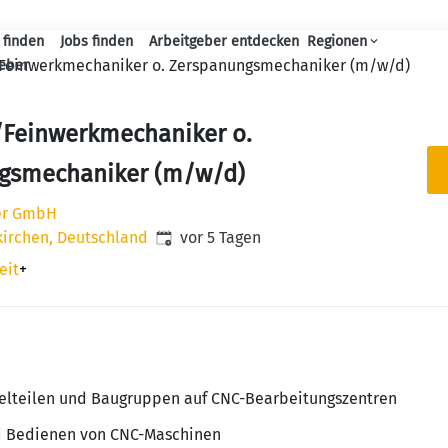
 finden
Jobs finden
Arbeitgeber entdecken
Regionen
Haupt-Navigation
/Feinwerkmechaniker o. Zerspanungsmechaniker (m/w/d)
geber
/Feinwerkmechaniker o.
gsmechaniker (m/w/d)
er GmbH
Veröffentlicht
:
kirchen, Deutschland
vor 5 Tagen
eit
+
zelteilen und Baugruppen auf CNC-Bearbeitungszentren
d Bedienen von CNC-Maschinen