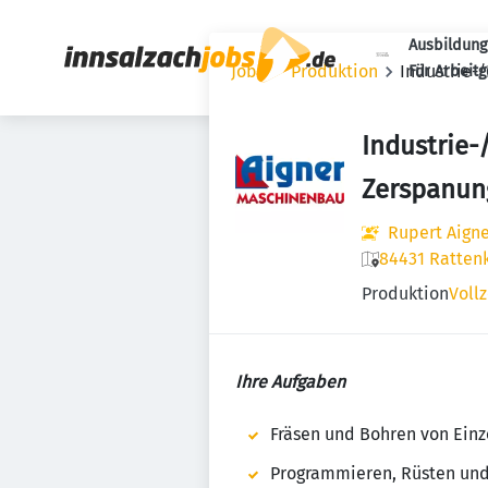
Ausbildung
Jobs
Produktion
Industrie-
Für Arbeit
Industrie-
Zerspanun
Rupert Aign
84431 Ratten
Produktion
Vollz
Ihre Aufgaben
Fräsen und Bohren von Ein
Programmieren, Rüsten un