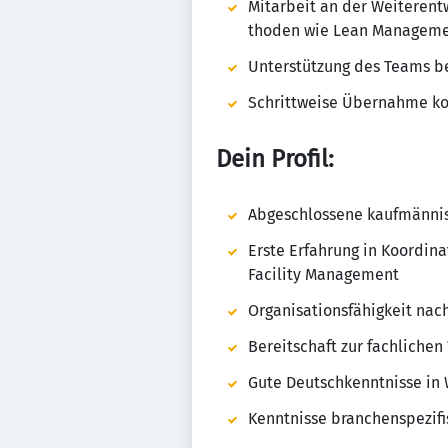
Mita­r­beit an der Weiter­ent­w
thoden wie Lean Manage­m
Unter­stüt­zung des Teams bei
Schritt­weise Über­nahme koo
Dein Profil:
Abge­schlos­sene kauf­män­ni­
Erste Erfah­rung in Koor­di­
Faci­lity Manage­ment
Orga­ni­sa­ti­ons­fä­hig­keit n
Bereit­schaft zur fach­li­chen
Gute Deutsch­kennt­nisse in W
Kennt­nisse bran­chen­spe­zi­