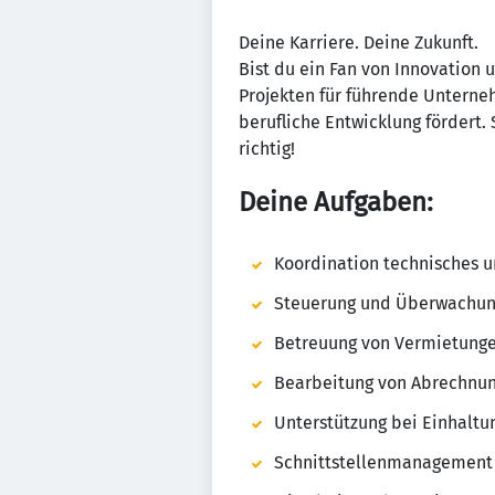
Deine Karriere. Deine Zukunft.
Bist du ein Fan von Inno­va­tion
Projekten für führende Unter­ne
beruf­liche Entwick­lung fördert.
richtig!
Deine Aufgaben:
Koor­di­na­tion tech­ni­sches u
Steu­e­rung und Über­wa­chun
Betreuung von Vermie­tungen,
Bear­bei­tung von Abrech­nu
Unter­stüt­zung bei Einhal­tun
Schnitt­stel­len­ma­na­ge­m