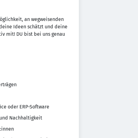
öglich­keit, an wegwei­senden
 deine Ideen schätzt und deine
ktiv mit! DU bist bei uns genau
r­trägen
fice oder ERP-Soft­ware
und Nach­hal­tig­keit
r:innen