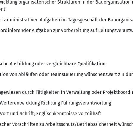
ick­lung orga­ni­sa­to­ri­scher Struk­turen in der Bauor­ga­ni­sa­tion
ent
 admi­nis­tra­tiven Aufgaben im Tages­ge­schäft der Bauor­ga­ni­sa
r­di­nie­render Aufgaben zur Vorbe­rei­tung auf Leitungs­ver­ant­
sche Ausbil­dung oder vergleich­bare Quali­fi­ka­tion
na­tion von Abläufen oder Team­steu­e­rung wünschens­wert z B du
ach­ge­wiesen durch Tätig­keiten in Verwal­tung oder Projekt­ko­or­di­
 Weiter­ent­wick­lung Rich­tung Führungs­ver­ant­wor­tung
ort und Schrift; Englisch­kennt­nisse vorteil­haft
fi­scher Vorschriften zu Arbeits­schutz/Betriebs­si­cher­heit wünsc