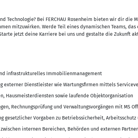
 und Tech­no­logie? Bei FERCHAU Rosen­heim bieten wir dir die M
hmen mitzu­wirken. Werde Teil eines dyna­mi­schen Teams, das
 Starte jetzt deine Karriere bei uns und gestalte die Zukunft a
nd infra­s­truk­tu­relles Immo­bi­li­en­ma­na­ge­ment
g externer Dienst­leister wie Wartungs­firmen mittels Service­ve
 Haus­meis­ter­diensten sowie laufende Objekt­or­ga­ni­sa­tion
ngen, Rech­nungs­prü­fung und Verwal­tungs­vor­gängen mit MS Of
g gesetz­li­cher Vorgaben zu Betriebs­si­cher­heit, Arbeits­schutz 
ent zwischen internen Berei­chen, Behörden und externen Partne