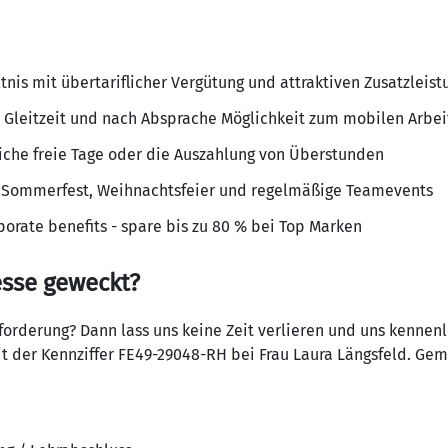
ltnis mit über­ta­rif­li­cher Vergü­tung und attrak­tiven Zusatz­leis­
nk Gleit­zeit und nach Absprache Möglich­keit zum mobilen Arbe
z­liche freie Tage oder die Auszah­lung von Über­stunden
e Sommer­fest, Weih­nachts­feier und regel­mä­ßige Teame­vents
o­rate bene­fits - spare bis zu 80 % bei Top Marken
esse geweckt?
for­de­rung? Dann lass uns keine Zeit verlieren und uns kennen
t der Kenn­ziffer FE49-29048-RH bei Frau Laura Längs­feld. Gem