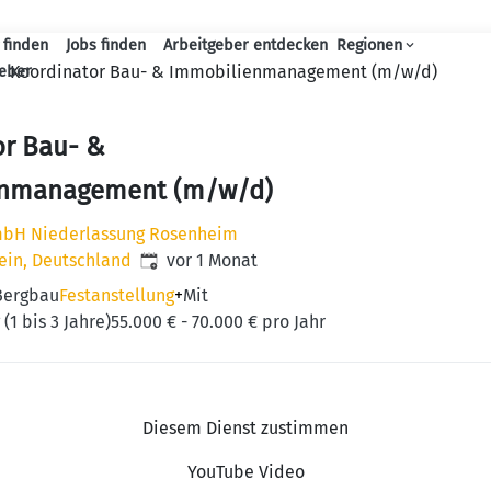
 finden
Jobs finden
Arbeitgeber entdecken
Regionen
Haupt-Navigation
Koordinator Bau- & Immobilienmanagement (m/w/d)
geber
or Bau- &
enmanagement (m/w/d)
bH Niederlassung Rosenheim
Veröffentlicht
:
ein, Deutschland
vor 1 Monat
Bergbau
Festanstellung
+
Mit
(1 bis 3 Jahre)
55.000 € - 70.000 € pro Jahr
Diesem Dienst zustimmen
YouTube Video