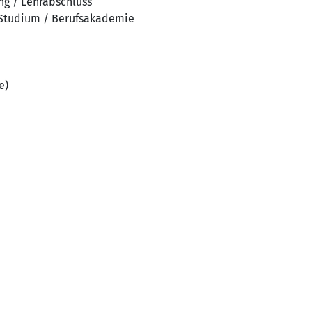
ng / Lehrabschluss
 Studium / Berufsakademie
e)