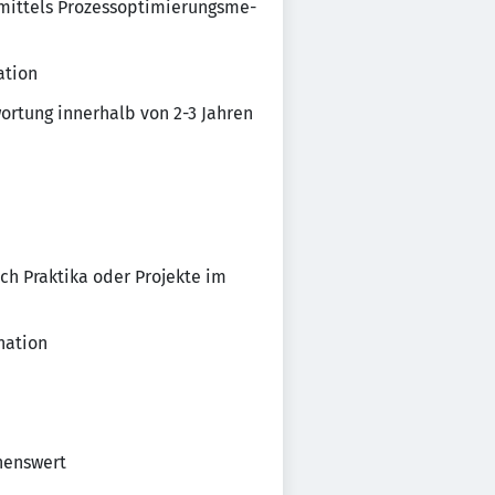
 mittels Prozes­s­op­ti­mie­rungs­me­
­tion
wor­tung inner­halb von 2-3 Jahren
rch Prak­tika oder Projekte im
na­tion
hens­wert