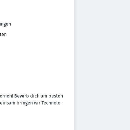
tungen
iten
­lernen! Bewirb dich am besten
einsam bringen wir Tech­no­lo­