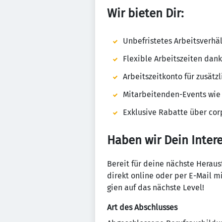
Wir bieten Dir:
Unbe­fris­tetes Arbeits­ver­hä
Fle­xible Arbeits­zeiten da
Arbeits­zeit­konto für zusät
Mit­a­r­bei­tenden-Events wi
Exklu­sive Rabatte über corp
Haben wir Dein Inter
Bereit für deine nächste Heraus­
direkt online oder per E-Mail mi
gien auf das nächste Level!
Art des Abschlusses