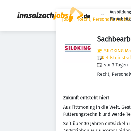
Ausbildung
Jobs
Recht, Personalwirtscha
Für Arbeit
Sachbearb
SILOKING M
Kehlsteinstra
Veröffentlicht
:
vor 3 Tagen
Recht, Personal
Zukunft entsteht hier!
Aus Tittmoning in die Welt. Ges
Fütterungstechnik und werde Te
Seit über 30 Jahren entwickeln 
Angetrieben aus unserer Leidens