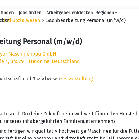
 finden
Jobs finden
Arbeitgeber entdecken
Regionen
Haupt-Navigation
ft und Sozialwesen
Sachbearbeitung Personal (m/w/d)
geber
eitung Personal (m/w/d)
ayer Maschinenbau GmbH
ße 4, 84529 Tittmoning, Deutschland
wirtschaft und Sozialwesen
Festanstellung
talte auch Du deine Zukunft beim weltweit führenden Herstelle
il unseres inhabergeführten Familienunternehmens.
und fertigen wir qualitativ hochwertige Maschinen für die Fütt
chaft für eine bessere Landwirtschaft steht bei all unseren A