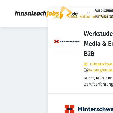
Ausbildung
Jobs
Kunst, Kultur und Medie
Für Arbeit
Werkstuden
Media & E
B2B
Hinterschwe
84 Burghause
Kunst, Kultur u
Berufserfahrung