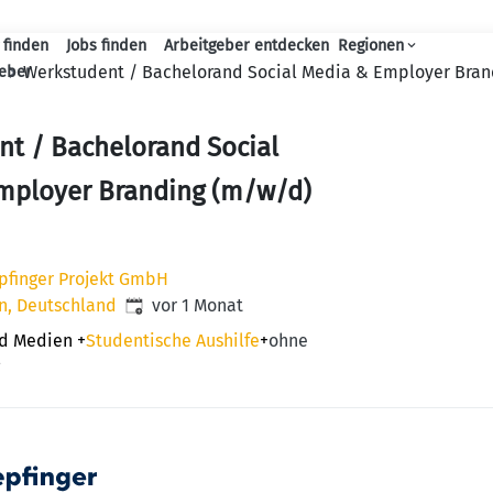
 finden
Jobs finden
Arbeitgeber entdecken
Regionen
Haupt-Navigation
n
Werkstudent / Bachelorand Social Media & Employer Bran
geber
t / Bachelorand Social
mployer Branding (m/w/d)
pfinger Projekt GmbH
Veröffentlicht
:
n, Deutschland
vor 1 Monat
nd Medien
+
Studentische Aushilfe
+
ohne