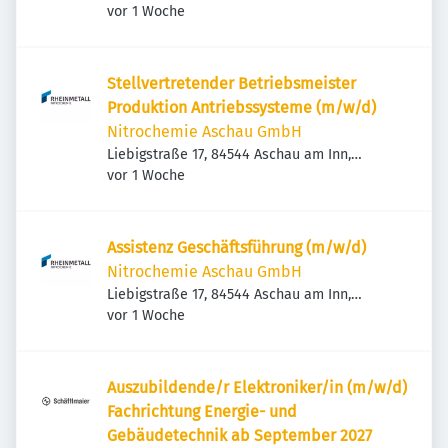
Veröffentlicht
:
Deutschland
vor 1 Woche
Stellvertretender Betriebsmeister
Produktion Antriebssysteme (m/w/d)
Nitrochemie Aschau GmbH
Liebigstraße 17, 84544 Aschau am Inn,
Veröffentlicht
:
Deutschland
vor 1 Woche
Assistenz Geschäftsführung (m/w/d)
Nitrochemie Aschau GmbH
Liebigstraße 17, 84544 Aschau am Inn,
Veröffentlicht
:
Deutschland
vor 1 Woche
Auszubildende/r Elektroniker/in (m/w/d)
Fachrichtung Energie- und
Gebäudetechnik ab September 2027