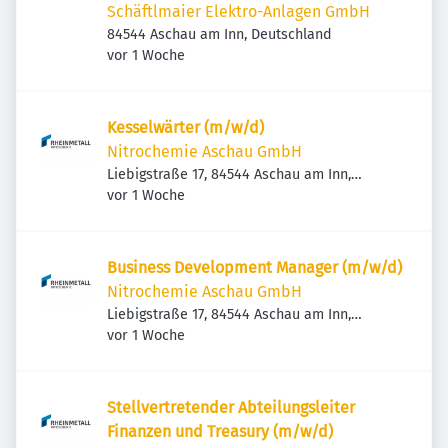
Schäftlmaier Elektro-Anlagen GmbH
84544 Aschau am Inn, Deutschland
Veröffentlicht
:
vor 1 Woche
Kesselwärter (m/w/d)
Nitrochemie Aschau GmbH
Liebigstraße 17, 84544 Aschau am Inn,
Veröffentlicht
:
Deutschland
vor 1 Woche
Business Development Manager (m/w/d)
Nitrochemie Aschau GmbH
Liebigstraße 17, 84544 Aschau am Inn,
Veröffentlicht
:
Deutschland
vor 1 Woche
Stellvertretender Abteilungsleiter
Finanzen und Treasury (m/w/d)