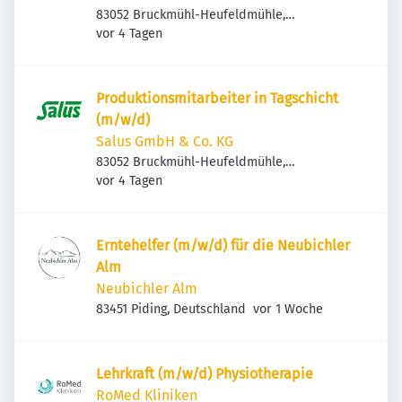
83052 Bruckmühl-Heufeldmühle,
Veröffentlicht
:
Deutschland
vor 4 Tagen
Produktionsmitarbeiter in Tagschicht
(m/w/d)
Salus GmbH & Co. KG
83052 Bruckmühl-Heufeldmühle,
Veröffentlicht
:
Deutschland
vor 4 Tagen
Erntehelfer (m/w/d) für die Neubichler
Alm
Neubichler Alm
Veröffentlicht
:
83451 Piding, Deutschland
vor 1 Woche
Lehrkraft (m/w/d) Physiotherapie
RoMed Kliniken