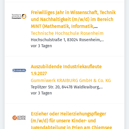
Freiwilliges Jahr in Wissenschaft, Technik
und Nachhaltigkeit (m/w/d) im Bereich
MINT (Mathematik, Informatik,
Naturwissenschaft und Technik)
Technische Hochschule Rosenheim
Hochschulstraße 1, 83024 Rosenheim,
Veröffentlicht
:
Deutschland
vor 3 Tagen
Auszubildende Industriekaufleute
1.9.2027
Gummiwerk KRAIBURG GmbH & Co. KG
Teplitzer Str. 20, 84478 Waldkraiburg,
Veröffentlicht
:
Deutschland
vor 3 Tagen
Erzieher oder Heilerziehungspfleger
(m/w/d) für unsere Kinder- und
Jugendabteilung in Prien am Chiemsee