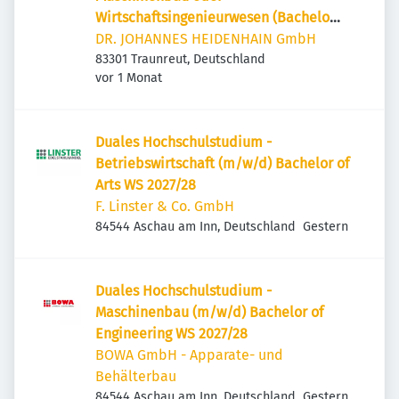
Wirtschaftsingenieurwesen (Bachelor
/ Master)
DR. JOHANNES HEIDENHAIN GmbH
83301 Traunreut, Deutschland
Veröffentlicht
:
vor 1 Monat
Duales Hochschulstudium -
Betriebswirtschaft (m/w/d) Bachelor of
Arts WS 2027/28
F. Linster & Co. GmbH
Veröffentlicht
:
84544 Aschau am Inn, Deutschland
Gestern
Duales Hochschulstudium -
Maschinenbau (m/w/d) Bachelor of
Engineering WS 2027/28
BOWA GmbH - Apparate- und
Behälterbau
Veröffentlicht
:
84544 Aschau am Inn, Deutschland
Gestern