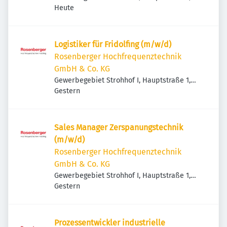
Veröffentlicht
:
83413 Fridolfing, Deutschland
Heute
Logistiker für Fridolfing (m/w/d)
Rosenberger Hochfrequenztechnik
GmbH & Co. KG
Gewerbegebiet Strohhof I, Hauptstraße 1,
Veröffentlicht
:
83413 Fridolfing, Deutschland
Gestern
Sales Manager Zerspanungstechnik
(m/w/d)
Rosenberger Hochfrequenztechnik
GmbH & Co. KG
Gewerbegebiet Strohhof I, Hauptstraße 1,
Veröffentlicht
:
83413 Fridolfing, Deutschland
Gestern
Prozessentwickler industrielle