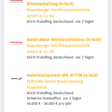
Bildverarbeitung (m/w/d)
Rosenberger Hochfrequenztechnik
GmbH & Co. KG
Veröffentlicht
:
83413 Fridolfing, Deutschland
vor 2 Tagen
Konstrukteur Betriebsmittelbau (m/w/d)
Rosenberger Hochfrequenztechnik
GmbH & Co. KG
Veröffentlicht
:
83413 Fridolfing, Deutschland
vor 2 Tagen
Mate­ri­al­dis­po­nent GPE-AT-TTM (m/w/d)
FERCHAU GmbH Niederlassung
Rosenheim
83413 Fridolfing, Deutschland
Veröffentlicht
:
Teilweise Homeoffice
vor 2 Tagen
40.000 € - 50.000 € pro Jahr