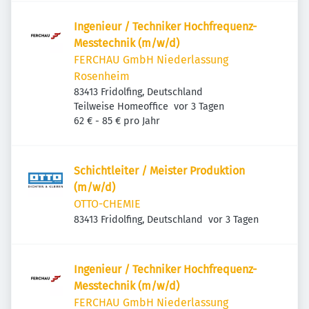
Inge­nieur / Tech­niker Hoch­fre­quenz-
Mess­technik (m/w/d)
FERCHAU GmbH Niederlassung
Rosenheim
83413 Fridolfing, Deutschland
Veröffentlicht
:
Teilweise Homeoffice
vor 3 Tagen
62 € - 85 € pro Jahr
Schichtleiter / Meister Produktion
(m/w/d)
OTTO-CHEMIE
Veröffentlicht
:
83413 Fridolfing, Deutschland
vor 3 Tagen
Inge­nieur / Tech­niker Hoch­fre­quenz-
Mess­technik (m/w/d)
FERCHAU GmbH Niederlassung